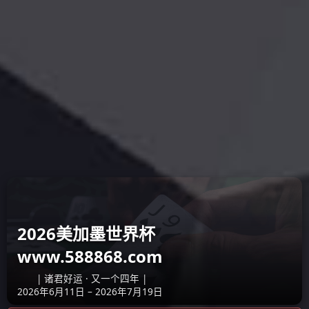
国）、单刀异型开云线上-开云（中国）、四刀异型开云线上-开云（中国
开云（中国）、光电开云线上-开云（中国）、超薄开云线上-开云（中
机盖板、工控面板、触摸屏、液晶、LED 玻璃等）；2.5D/3D 玻璃抛
复抛光机等设备。
公司拥有拥有技术团队与售后服务人员,以“诚信，敬业，创新，合作 ”
心、售后为己任，持续提升科技水平与品牌价值，一如既往地服务新老客
诚挚欢迎各界朋友莅临公司参观、指导和业务洽谈， 让我们与您一同携
点击了解详情 +
官方宣传片