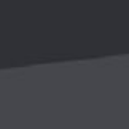
欢迎进入，开云线上-开云（中国）官网。
开云线上-开云（中国）
关注
微信
在线
客服
手机
访问
服务
热线
回到
顶部